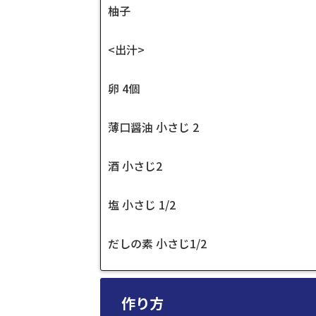
柚子
<出汁>
卵 4個
薄口醤油 小さじ 2
酒 小さじ2
塩 小さじ 1/2
だしの素 小さじ1/2
作り方