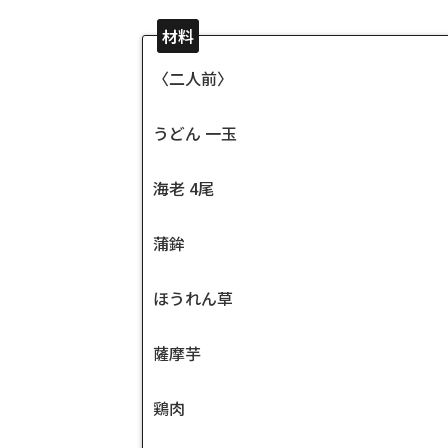
材料
〈二人前〉
うどん 一玉
海老 4尾
蒲鉾
ほうれん草
薩摩芋
鶏肉