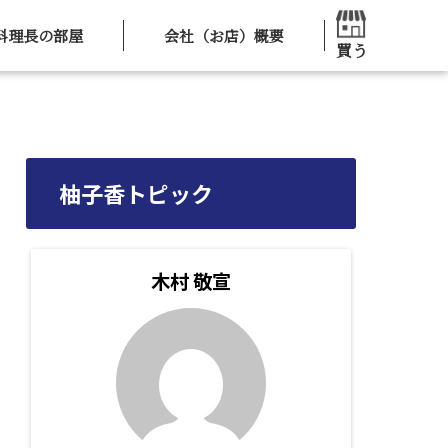
料理長の部屋
会社（お店）概要
買う
柚子香トピック
木村 敬宣