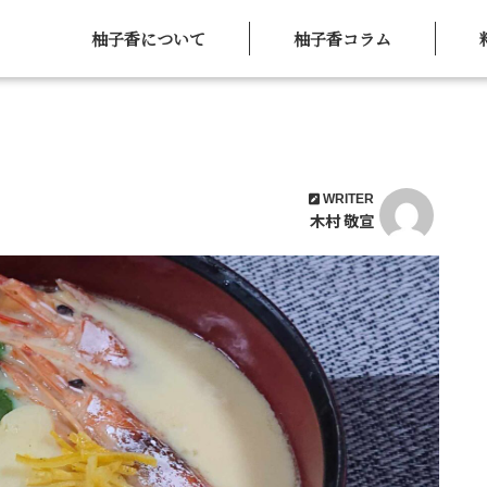
柚子香について
柚子香コラム
WRITER
木村 敬宣