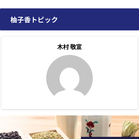
柚子香トピック
木村 敬宣