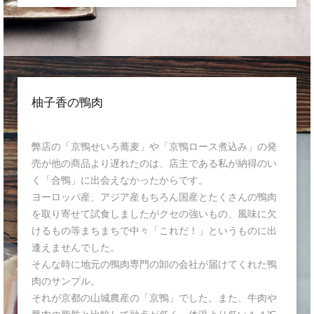
柚子香の鴨肉
弊店の「京鴨せいろ蕎麦」や「京鴨ロース煮込み」の発
売が他の商品より遅れたのは、店主である私が納得のい
く「合鴨」に出会えなかったからです。
ヨーロッパ産、アジア産もちろん国産とたくさんの鴨肉
を取り寄せて試食しましたがクセの強いもの、風味に欠
けるもの等まちまちで中々「これだ！」というものに出
逢えませんでした。
そんな時に地元の鴨肉専門の卸の会社が届けてくれた鴨
肉のサンプル。
それが京都の山城農産の「京鴨」でした。また、牛肉や