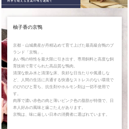
柚子香の京鴨
京都・山城農産が丹精込めて育て上げた最高級合鴨のブ
ランド「京鴨」。
あい鴨の特性を最大限に引き出す、専用飼料と高度な飼
育技術で育てられた高品質な鴨肉。
清潔な飲み水と清潔な床、良好な日当たりや風通しな
ど、人間の生活に共通する快適なストレスのない環境で
のびのびと育ち、抗生剤やホルモン剤は一切不使用で
す。
肉厚で濃い赤色の肉と薄いピンク色の脂肪が特徴で、日
本人好みの風味と歯ごたえがあります。
京鴨は、味に厳しい日本の消費者に選ばれています。