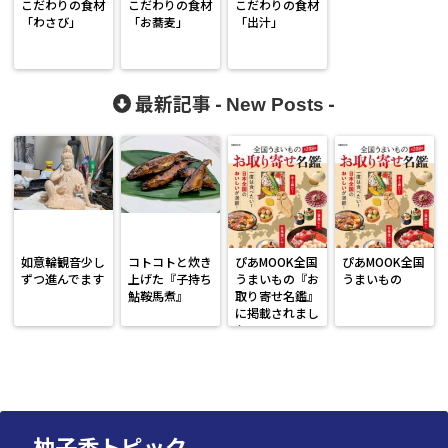
こだわりの食材
こだわりの食材
こだわりの食材
「わさび」
「お蕎麦」
「出汁」
最新記事 -
-
New Posts
如意輪観音少し
コトコトと炊き
ぴあMOOK全国
ぴあMOOK全国
ずつ進んでます
上げた『子持ち
うまいもの『お
うまいもの
鮎鞍馬煮』
取り寄せ名鑑』
に掲載されまし
た。
柚子香トピック