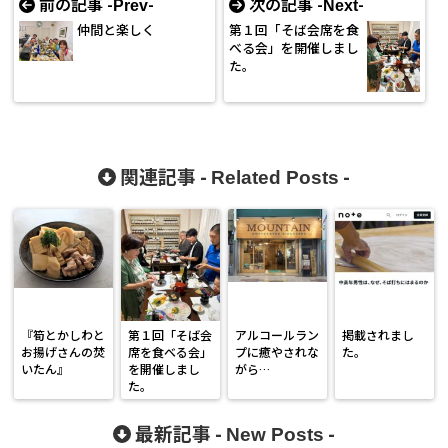
前の記事 -
-
次の記事 -
-
Prev
Next
仲間と楽しく
第１回「そば会席を食
べる会」を開催しまし
た。
関連記事 -
-
Related Posts
『筍とかしわと
第１回「そば会
アルコールラン
掲載されまし
お揚げさんの焚
席を食べる会」
プに癒やされな
た。
いたん』
を開催しまし
がら…
た。
最新記事 -
-
New Posts