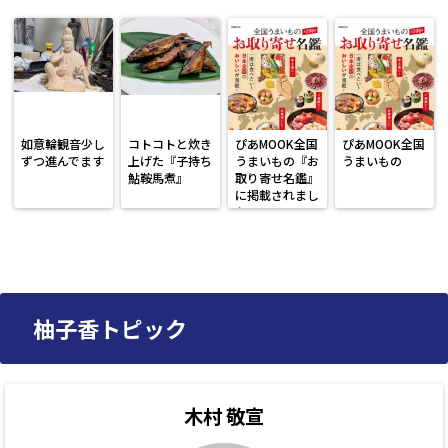
如意輪観音少し
コトコトと炊き
ぴあMOOK全国
ぴあMOOK全国
ずつ進んでます
上げた『子持ち
うまいもの『お
うまいもの
鮎鞍馬煮』
取り寄せ名鑑』
に掲載されまし
た。
柚子香トピック
木村 敬宣