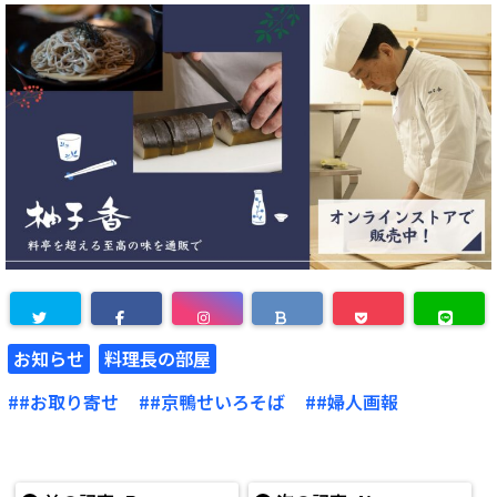
お知らせ
料理長の部屋
#お取り寄せ
#京鴨せいろそば
#婦人画報