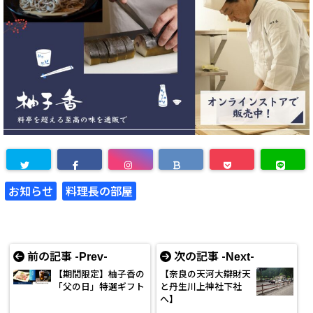
お知らせ
料理長の部屋
前の記事 -
-
次の記事 -
-
Prev
Next
【期間限定】柚子香の
【奈良の天河大辯財天
「父の日」特選ギフト
と丹生川上神社下社
へ】