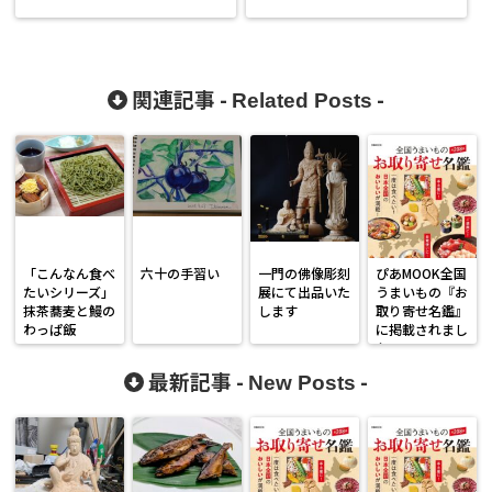
関連記事 -
-
Related Posts
「こんなん食べ
六十の手習い
一門の佛像彫刻
ぴあMOOK全国
たいシリーズ」
展にて出品いた
うまいもの『お
抹茶蕎麦と鰻の
します
取り寄せ名鑑』
わっぱ飯
に掲載されまし
た。
最新記事 -
-
New Posts