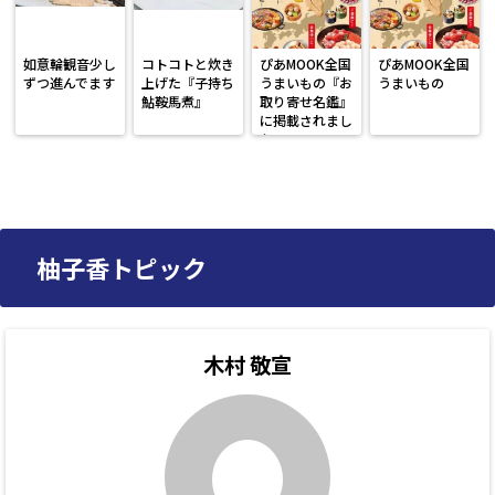
如意輪観音少し
コトコトと炊き
ぴあMOOK全国
ぴあMOOK全国
ずつ進んでます
上げた『子持ち
うまいもの『お
うまいもの
鮎鞍馬煮』
取り寄せ名鑑』
に掲載されまし
た。
柚子香トピック
木村 敬宣