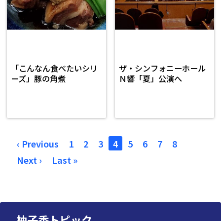
「こんなん食べたいシリ
ザ・シンフォニーホール
ーズ」豚の角煮
Ｎ響「夏」公演へ
‹ Previous
1
2
3
4
5
6
7
8
Next ›
Last »
柚子香トピック